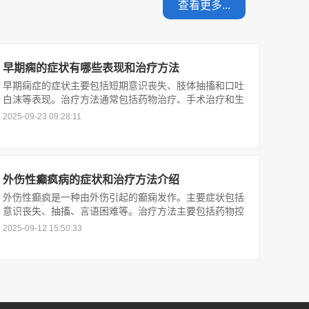
查看更多...
早期痫的症状有哪些表现和治疗方法
早期痫症的症状主要包括短期意识丧失、肢体抽搐和口吐
白沫等表现。治疗方法通常包括药物治疗、手术治疗和生
活方式管理等综合措施。及时就医，积极治疗，可以有效
2025-09-23 09:28:11
控制症状，提高生活质量。
外伤性癫疯病的症状和治疗方法介绍
外伤性癫疯是一种由外伤引起的癫痫发作。主要症状包括
意识丧失、抽搐、言语困难等。治疗方法主要包括药物控
制和手术治疗。及时就医对于提高病人的生活质量和预防
2025-09-12 15:50:33
并发症至关重要