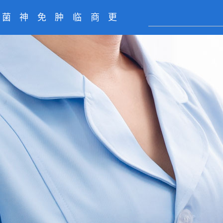
菌
神
免
肿
临
商
更
株
经
疫
瘤
床
务
多