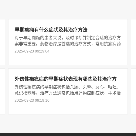
早期癫痫有什么症状及其治疗方法
对于早期癫痫的患者来说，及时诊断并制定合适的治疗方
案非常重要。药物治疗是首选的治疗方式，常用抗癫痫药
物有多种选择，可以有效控制癫痫发作。部分患者可能需
2025-09-23 09:29:04
要手术治疗，手术可通过切除异常脑区域或植入神经刺激
器等方式来减少癫痫发作次数
外伤性癫疯病的早期症状表现有哪些及其治疗方
外伤性癫疯病的早期症状包括头痛、头晕、恶心、呕吐、
法与预防措施
意识模糊等。治疗方法通常包括用药物控制症状，手术治
疗及心理支持等。预防措施包括避免外伤、定期体检以及
2025-09-23 09:19:10
避免过度疲劳等。