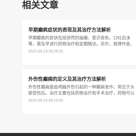
相关文章
早期癫疯症状的表现及其治疗方法解析
早期癫疯的症状包括突然的抽搐、意识丧失、口吐白沫
等，需及早进行药物治疗和定期随访。另外，规律作息、
避免刺激等也有助于控制症状。对于难治性癫疯，手术治
2025-09-23 09:29:50
疗也是一个有效的选择。
外伤性癫痫的定义及其治疗方法解析
外伤性癫痫是由颅脑外伤引起的一种癫痫发作，常见于头
部受伤后。治疗主要包括药物治疗和手术治疗，药物可以
帮助控制癫痫发作，手术可以切除导致癫痫的病灶，但需
2025-09-23 09:19:56
谨慎选择合适的治疗方案。