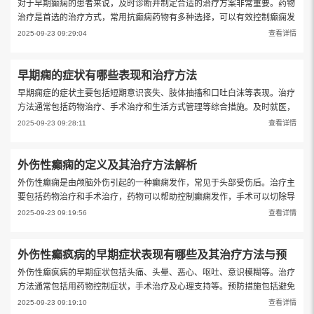
对于早期癫痫的患者来说，及时诊断并制定合适的治疗方案非常重要。药物
治疗是首选的治疗方式，常用抗癫痫药物有多种选择，可以有效控制癫痫发
作。部分患者可能需要手术治疗，手术可通过切除异常脑区域或植入神经刺
2025-09-23 09:29:04
查看详情
激器等方式来减少癫痫发作次数
早期痫的症状有哪些表现和治疗方法
早期痫症的症状主要包括短期意识丧失、肢体抽搐和口吐白沫等表现。治疗
方法通常包括药物治疗、手术治疗和生活方式管理等综合措施。及时就医，
积极治疗，可以有效控制症状，提高生活质量。
2025-09-23 09:28:11
查看详情
外伤性癫痫的定义及其治疗方法解析
外伤性癫痫是由颅脑外伤引起的一种癫痫发作，常见于头部受伤后。治疗主
要包括药物治疗和手术治疗，药物可以帮助控制癫痫发作，手术可以切除导
致癫痫的病灶，但需谨慎选择合适的治疗方案。
2025-09-23 09:19:56
查看详情
外伤性癫疯病的早期症状表现有哪些及其治疗方法与预
外伤性癫疯病的早期症状包括头痛、头晕、恶心、呕吐、意识模糊等。治疗
防措施
方法通常包括用药物控制症状，手术治疗及心理支持等。预防措施包括避免
外伤、定期体检以及避免过度疲劳等。
2025-09-23 09:19:10
查看详情