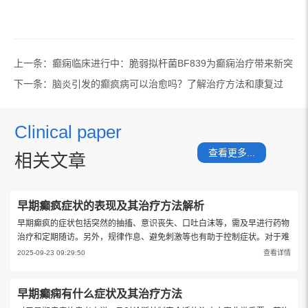
图腾生命科学
脆弱拟杆菌BF839
上一条：
癫痫临床进行中：脆弱拟杆菌BF839为癫痫治疗带来新突
破！
下一条：
脑炎引发的癫疯病可以治愈吗？了解治疗方法和康复过
程。
Clinical paper
查看更多...
相关文章
早期癫疯症状的表现及其治疗方法解析
早期癫疯的症状包括突然的抽搐、意识丧失、口吐白沫等，需及早进行药物
治疗和定期随访。另外，规律作息、避免刺激等也有助于控制症状。对于难
治性癫疯，手术治疗也是一个有效的选择。
2025-09-23 09:29:50
查看详情
早期癫痫有什么症状及其治疗方法